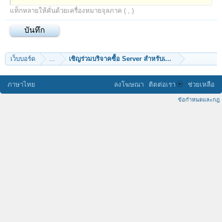
แท็กหลายให้คั่นด้วยเครื่องหมายจุลภาค ( , )
เว็บบอร์ด
...
เชิญร่วมบริจาคซ
ภาษาไทย
ลงโฆษณา
ติดต่อเรา
ช่วยเหลือ
ข้อกำหนดและกฎ