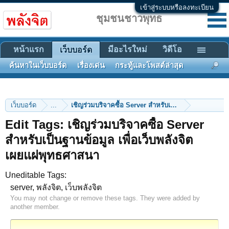
เข้าสู่ระบบหรือลงทะเบียน
ชุมชนชาวพุทธ
หน้าแรก
มีอะไรใหม่
วิดีโอ
เว็บบอร์ด
ค้นหาในเว็บบอร์ด
เรื่องเด่น
กระทู้และโพสต์ล่าสุด
เว็บบอร์ด
...
เชิญร่วมบริจาคซ
Edit Tags: เชิญร่วมบริจาคซื้อ Server
สำหรับเป็นฐานข้อมูล เพื่อเว็บพลังจิต
เผยแผ่พุทธศาสนา
Uneditable Tags:
server, พลังจิต, เว็บพลังจิต
You may not change or remove these tags. They were added by
another member.