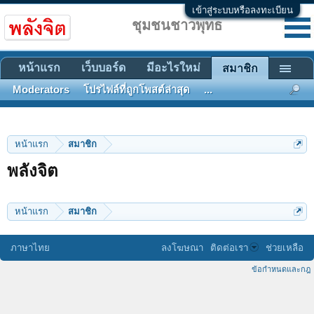
เข้าสู่ระบบหรือลงทะเบียน
ชุมชนชาวพุทธ
หน้าแรก
เว็บบอร์ด
มีอะไรใหม่
สมาชิก
Moderators
โปรไฟล์ที่ถูกโพสต์ล่าสุด
...
หน้าแรก
สมาชิก
พลังจิต
หน้าแรก
สมาชิก
ภาษาไทย
ลงโฆษณา
ติดต่อเรา
ช่วยเหลือ
ข้อกำหนดและกฎ