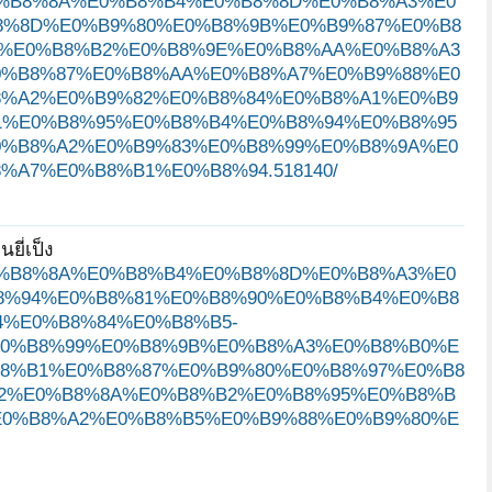
80%E0%B8%8A%E0%B8%B4%E0%B8%8D%E0%B8%A3%E0
8%8D%E0%B9%80%E0%B8%9B%E0%B9%87%E0%B8
0%E0%B8%B2%E0%B8%9E%E0%B8%AA%E0%B8%A3
0%B8%87%E0%B8%AA%E0%B8%A7%E0%B9%88%E0
8%A2%E0%B9%82%E0%B8%84%E0%B8%A1%E0%B9
%E0%B8%95%E0%B8%B4%E0%B8%94%E0%B8%95
0%B8%A2%E0%B9%83%E0%B8%99%E0%B8%9A%E0
A7%E0%B8%B1%E0%B8%94.518140/
ี่เป็ง
80%E0%B8%8A%E0%B8%B4%E0%B8%8D%E0%B8%A3%E0
8%94%E0%B8%81%E0%B8%90%E0%B8%B4%E0%B8
%E0%B8%84%E0%B8%B5-
0%B8%99%E0%B8%9B%E0%B8%A3%E0%B8%B0%E
8%B1%E0%B8%87%E0%B9%80%E0%B8%97%E0%B8
2%E0%B8%8A%E0%B8%B2%E0%B8%95%E0%B8%B
E0%B8%A2%E0%B8%B5%E0%B9%88%E0%B9%80%E