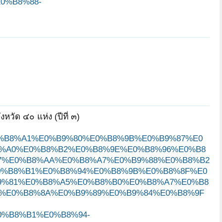
0%B8%88-
หวัด ๔๐ แห่ง (ปีที่ ๓)
A7%E0%B8%A1%E0%B9%80%E0%B8%9B%E0%B9%87%E0
%A0%E0%B8%B2%E0%B8%9E%E0%B8%96%E0%B8
7%E0%B8%AA%E0%B8%A7%E0%B9%88%E0%B8%B2
0%B8%B1%E0%B8%94%E0%B8%9B%E0%B8%8F%E0
9%81%E0%B8%A5%E0%B8%B0%E0%B8%A7%E0%B8
%E0%B8%8A%E0%B9%89%E0%B9%84%E0%B8%9F
%B8%B1%E0%B8%94-