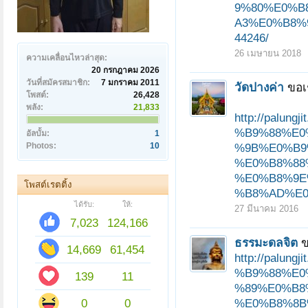
9%80%E0%B
A3%E0%B8%
44246/
26 เมษายน 2018
ความเคลื่อนไหวล่าสุด:
20 กรกฎาคม 2026
วันที่สมัครสมาชิก:
7 มกราคม 2011
วัดปางค่า
ขอเ
โพสต์:
26,428
พลัง:
21,833
http://pal
%B9%88%E0
อัลบั้ม:
1
Photos:
10
%9B%E0%B9
%E0%B8%88
%E0%B8%9E
โพสต์เรตติ้ง
%B8%AD%E0
ได้รับ:
ให้:
27 มีนาคม 2016
7,023
124,166
ธรรมะดลจิต
ข
14,669
61,454
http://pal
%B9%88%E0
139
11
%89%E0%B8
0
0
%E0%B8%8B