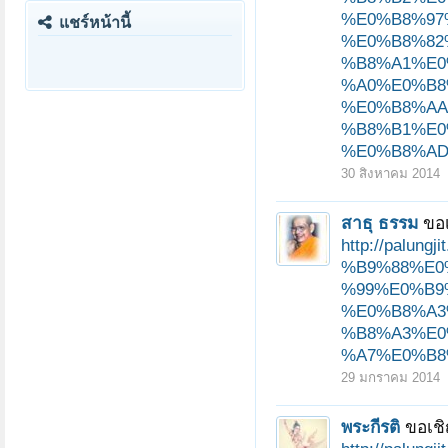
%E0%B8%97
แชร์หน้านี้
%E0%B8%82
%B8%A1%E0
%A0%E0%B8
%E0%B8%AA
%B8%B1%E0
%E0%B8%AD
30 สิงหาคม 2014
สาธุ ธรรม
ขอเ
http://pal
%B9%88%E0
%99%E0%B9
%E0%B8%A3
%B8%A3%E0
%A7%E0%B8
29 มกราคม 2014
พระกีรติ
ขอเชิ