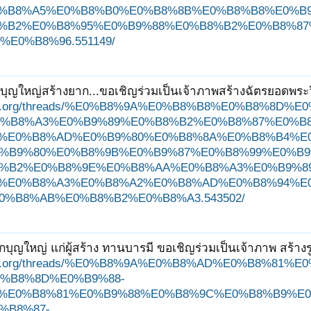
%B8%A5%E0%B8%B0%E0%B8%8B%E0%B8%B8%E0%B
%B2%E0%B8%95%E0%B9%88%E0%B8%B2%E0%B8%8
E0%B8%96.551149/
บุญใหญ่สร้างยาก...ขอเชิญร่วมเป็นเจ้าภาพสร้างฉัตรยอดพระ
ungjit.org/threads/%E0%B8%9A%E0%B8%B8%E0%B8%
%B8%A3%E0%B9%89%E0%B8%B2%E0%B8%87%E0%B8
%E0%B8%AD%E0%B9%80%E0%B8%8A%E0%B8%B4%E
%B9%80%E0%B8%9B%E0%B9%87%E0%B8%99%E0%B9
%B2%E0%B8%9E%E0%B8%AA%E0%B8%A3%E0%B9%8
%E0%B8%A3%E0%B8%A2%E0%B8%AD%E0%B8%94%E
0%B8%AB%E0%B8%B2%E0%B8%A3.543502/
บุญใหญ่ แก่ผู้สร้าง ทานบารมี ขอเชิญร่วมเป็นเจ้าภาพ สร้างร
ungjit.org/threads/%E0%B8%9A%E0%B8%AD%E0%B8%
%B8%8D%E0%B9%88-
%E0%B8%81%E0%B9%88%E0%B8%9C%E0%B8%B9%E
%B8%87-