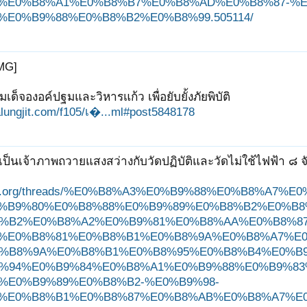
%E0%B8%A1%E0%B8%B7%E0%B8%AD%E0%B8%87-%E
%E0%B9%88%E0%B8%B2%E0%B8%99.505114/
MG]
ด็จองอค์ปฐมและวิหารแก้ว เพื่อยับยั้งภัยพิบัติ
palungjit.com/f105/เ�...ml#post5848178
เป็นเจ้าภาพถวายแสงสว่างกับวัดปฏิบัติและวัดไม่ใช้ไฟฟ้า ๘ จัง
ungjit.org/threads/%E0%B8%A3%E0%B9%88%E0%B8%
%B9%80%E0%B8%88%E0%B9%89%E0%B8%B2%E0%B8
%B2%E0%B8%A2%E0%B9%81%E0%B8%AA%E0%B8%8
%E0%B8%81%E0%B8%B1%E0%B8%9A%E0%B8%A7%E
%B8%9A%E0%B8%B1%E0%B8%95%E0%B8%B4%E0%B
%94%E0%B9%84%E0%B8%A1%E0%B9%88%E0%B9%83
%E0%B9%89%E0%B8%B2-%E0%B9%98-
%E0%B8%B1%E0%B8%87%E0%B8%AB%E0%B8%A7%E0