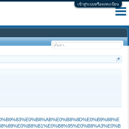
เข้าสู่ระบบหรือลงทะเบียน
%8D%E0%B9%83%E0%B8%AB%E0%B8%8D%E0%B9%88%E
B8%89%E0%B8%B1%E0%B8%95%E0%B8%A3%E0%B