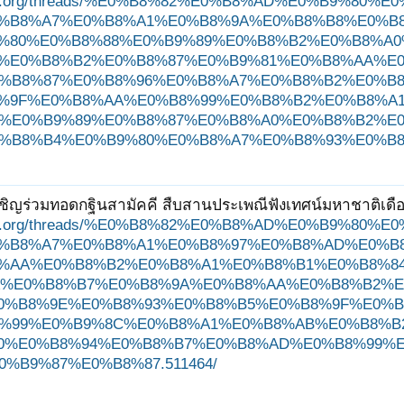
ungjit.org/threads/%E0%B8%82%E0%B8%AD%E0%B9%
%B8%A7%E0%B8%A1%E0%B8%9A%E0%B8%B8%E0%B
%80%E0%B8%88%E0%B9%89%E0%B8%B2%E0%B8%A
%E0%B8%B2%E0%B8%87%E0%B9%81%E0%B8%AA%E
%B8%87%E0%B8%96%E0%B8%A7%E0%B8%B2%E0%B
%9F%E0%B8%AA%E0%B8%99%E0%B8%B2%E0%B8%A1
%E0%B9%89%E0%B8%87%E0%B8%A0%E0%B8%B2%E
%B8%B4%E0%B9%80%E0%B8%A7%E0%B8%93%E0%B8%
ชิญร่วมทอดกฐินสามัคคี สืบสานประเพณีฟังเทศน์มหาชาติเดือนย
ungjit.org/threads/%E0%B8%82%E0%B8%AD%E0%B9%
%B8%A7%E0%B8%A1%E0%B8%97%E0%B8%AD%E0%B
%AA%E0%B8%B2%E0%B8%A1%E0%B8%B1%E0%B8%84
%E0%B8%B7%E0%B8%9A%E0%B8%AA%E0%B8%B2%E
0%B8%9E%E0%B8%93%E0%B8%B5%E0%B8%9F%E0%B
%99%E0%B9%8C%E0%B8%A1%E0%B8%AB%E0%B8%B
0%E0%B8%94%E0%B8%B7%E0%B8%AD%E0%B8%99%
%B9%87%E0%B8%87.511464/