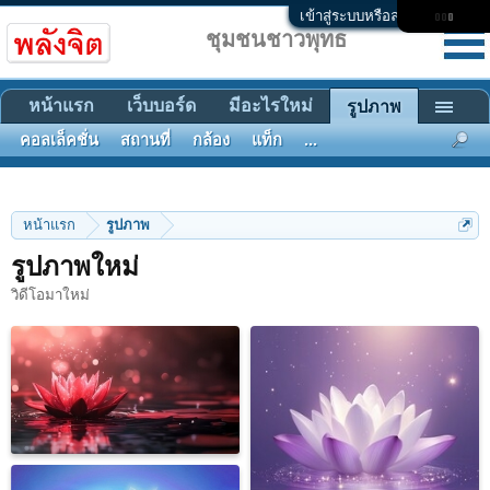
เข้าสู่ระบบหรือลงทะเบียน
ชุมชนชาวพุทธ
หน้าแรก
เว็บบอร์ด
มีอะไรใหม่
รูปภาพ
คอลเล็คชั่น
สถานที่
กล้อง
แท็ก
...
หน้าแรก
รูปภาพ
รูปภาพใหม่
วิดีโอมาใหม่