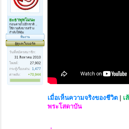
ยะธาพุทโมนะ
ก่อนตายไปอีกชาติ ..
ใช้กายสังขารสร้าง
กำลังให้คุ้ม
ทีมงาน
ผู้ดูแลเว็บบอร์ด
วันที่สมัครสมาชิก:
31 สิงหาคม 2010
โพสต์:
27,902
กระทู้เรื่องเด่น:
1,477
ค่าพลัง:
+70,944
เมื่อเห็นความจริงของชีวิต
|
เส
พระโสดาบัน