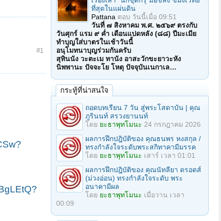
เรื่องเล่า "นักขุดกรุ"มือขลัง ขมังเวทย์
ที่สุดในแผ่นดิน
Pattana
ตอบ
วันนี้เมื่อ 09:51
วันที่ ๗ สิงหาคม พ.ศ. ๒๕๖๙ ตรงกับ
วันศุกร์ แรม ๙ ค่ำ เดือนแปดหลัง (๘๘) ปีมะเมีย
ทำบุญใส่บาตรในเช้าวันนี้
อนุโมทนาบุญร่วมกันครับ
#1
สุทินนัง วะตะเม ทานัง อาสะวักขะยาวะหัง
นิพพานะ ปัจจะโย โหตุ ปัจจุบันเนกาเล…
กระทู้ที่น่าสนใจ
ถอดบทเรียน 7 วัน สู่พระโสดาบัน | คุณ
ภูรินนท์ สรวงยานนท์
โดย
ยะธาพุทโมนะ
24 กรกฎาคม 2026
ผลการฝึกปฎิบัติของ คุณธนพร หงสกุล /
CSw?
ทรงกำลังใจระดับพระสกิทาคามีมรรค
โดย
ยะธาพุทโมนะ
เสาร์ เวลา 01:01
ผลการฝึกปฎิบัติของ คุณนัทลียา ดรอดส์
(ม่วงอ่อน) ทรงกำลังใจระดับ พระ
อนาคามีผล
RBgLEtQ?
โดย
ยะธาพุทโมนะ
เมื่อวาน เวลา
00:09