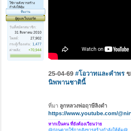
ใช้กายสังขารสร้าง
กำลังให้คุ้ม
ทีมงาน
ผู้ดูแลเว็บบอร์ด
วันที่สมัครสมาชิก:
31 สิงหาคม 2010
โพสต์:
27,902
กระทู้เรื่องเด่น:
1,477
ค่าพลัง:
+70,944
25-04-69
#โอวาทและคำพร
ข
นิพพานชาตินี้
ที่มา
ลูกหลวงพ่อฤาษีลิงดำ
https://www.youtube.com/@ni
หากเป็นคน ที่ยังต้องเวียนว่าย
@ก่อนตายใช้กายสังขารสร้างกำลังให้คุ้ม@