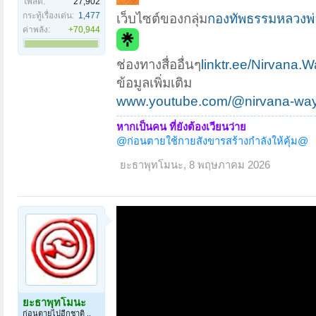
โพสต์:
27,902
กระทู้เรื่องเด่น:
1,477
เว็บไซต์ของกลุ่ม
กองทัพธรรมหลวงพ่อ
ค่าพลัง:
+70,944
ช่องทางสื่ออื่นๆ
linktr.ee/Nirvana.
ข้อมูลเพิ่มเติม
www.youtube.com/@nirvana-wa
หากเป็นคน ที่ยังต้องเวียนว่าย
@ก่อนตายใช้กายสังขารสร้างกำลังให้คุ้ม@
ยะธาพุทโมนะ
,
8 พฤษภาคม 2026
ยะธาพุทโมนะ
ก่อนตายไปอีกชาติ ..