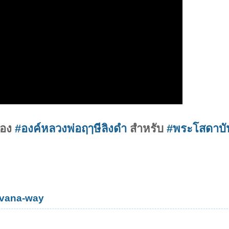
อง
#องค์หลวงพ่อฤๅษีลิงดำ
สำหรับ
#พระโสดาบั
rvana-way