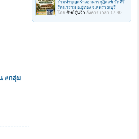
ร่วมทำบุญสร้างอาคารกุฎิสงฆ์ วัดคีรี
รัตนาราม อ.อู่ทอง จ.สุพรรณบุรี
โดย
ศิษย์รุ่นจิ๋ว
อังคาร เวลา 17:40
น
#กลุ่ม