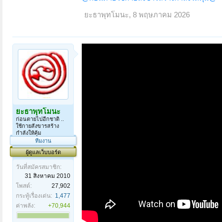
ยะธาพุทโมนะ
,
8 พฤษภาคม 2026
ยะธาพุทโมนะ
ก่อนตายไปอีกชาติ ..
ใช้กายสังขารสร้าง
กำลังให้คุ้ม
ทีมงาน
ผู้ดูแลเว็บบอร์ด
วันที่สมัครสมาชิก:
31 สิงหาคม 2010
โพสต์:
27,902
กระทู้เรื่องเด่น:
1,477
ค่าพลัง:
+70,944