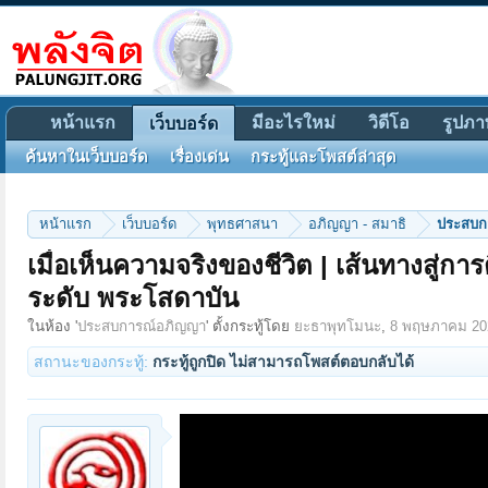
หน้าแรก
มีอะไรใหม่
วิดีโอ
รูปภา
เว็บบอร์ด
ค้นหาในเว็บบอร์ด
เรื่องเด่น
กระทู้และโพสต์ล่าสุด
หน้าแรก
เว็บบอร์ด
พุทธศาสนา
อภิญญา - สมาธิ
ประสบก
เมื่อเห็นความจริงของชีวิต | เส้นทางสู่กา
ระดับ พระโสดาบัน
ในห้อง '
ประสบการณ์อภิญญา
' ตั้งกระทู้โดย
ยะธาพุทโมนะ
,
8 พฤษภาคม 20
สถานะของกระทู้:
กระทู้ถูกปิด ไม่สามารถโพสต์ตอบกลับได้