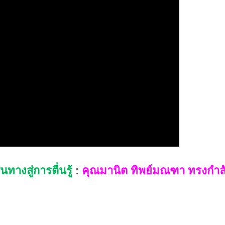
้นทางสู่การตื่นรู้
:
คุณมานิต ทิพย์มณฑา ทรงกำลั