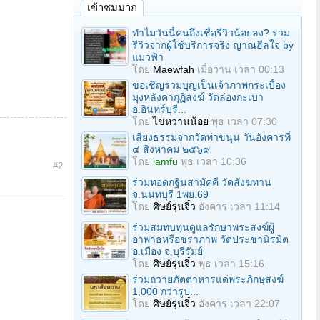
เข้าชมมาก
ทำไมวันนี้คนถึงเชื่อรีวิวน้อยลง? รวม
รีวิวจากผู้ใช้บริการจริง ญาณฮีลใจ by
แมวฟ้า
โดย
Maewfah
เมื่อวาน เวลา 00:13
ขอเชิญร่วมบุญเป็นเจ้าภาพกระเบื้อง
มุงหลังคากุฏิสงฆ์ วัดล่องกะเบา
อ.อินทร์บุรี...
โดย
ไข่หวานน้อย
พุธ เวลา 07:30
เสียงธรรมจากวัดท่าขนุน วันอังคารที่
๔ สิงหาคม ๒๕๖๙
โดย
iamfu
พุธ เวลา 10:36
#2
ร่วมทอดกฐินสามัคคี วัดสังฆทาน
จ.นนทบุรี 1พย.69
โดย
ศิษย์รุ่นจิ๋ว
อังคาร เวลา 11:14
ร่วมสมทบทุนดูแลรักษาพระสงฆ์ผู้
อาพาธหรือชราภาพ วัดประชานิรมิต
อ.เมือง จ.บุรีรัมย์
โดย
ศิษย์รุ่นจิ๋ว
พุธ เวลา 15:16
ร่วมถวายภัตตาหารแด่พระภิกษุสงฆ์
1,000 กว่ารูป...
โดย
ศิษย์รุ่นจิ๋ว
อังคาร เวลา 22:07