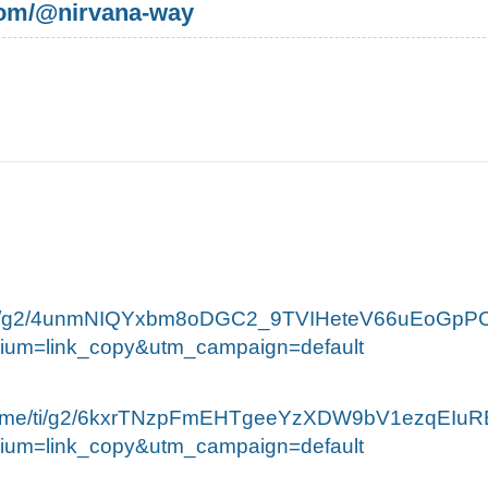
com/@nirvana-way
/ti/g2/4unmNIQYxbm8oDGC2_9TVIHeteV66uEoGpP
dium=link_copy&utm_campaign=default
e.me/ti/g2/6kxrTNzpFmEHTgeeYzXDW9bV1ezqEIu
dium=link_copy&utm_campaign=default