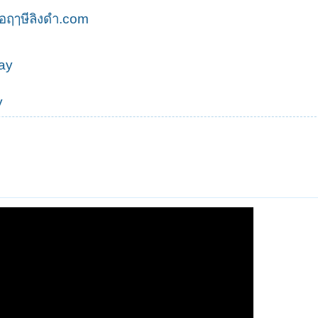
ฤๅษีลิงดํา.com
Way
y