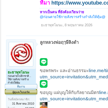
ที่มา
https://www.youtube.
หากเป็นคน ที่ยังต้องเวียนว่าย
@ก่อนตายใช้กายสังขารสร้างกำลังให้คุ้ม@
ยะธาพุทโมนะ
,
8 พฤษภาคม 2026
ลูกหลวงพ่อฤๅษีลิงดำ
ขอพรพระ และอ่านธรรมะ
line.me
ยะธาพุทโมนะ
utm_source=invitation&utm_me
ก่อนตายไปอีกชาติ ..
ใช้กายสังขารสร้าง
กำลังให้คุ้ม
ทีมงาน
ขอบุญ แผ่บุญให้กับกัลยาณมิตร
lin
ผู้ดูแลเว็บบอร์ด
utm_source=invitation&utm_me
วันที่สมัครสมาชิก:
31 สิงหาคม 2010