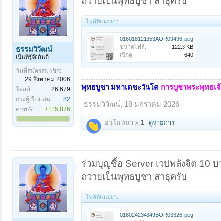
ถวายเป็นพุทธบูชา สาธุครับ
ไฟล์ที่แนบมา:
016018121353AOR09496.jpeg
ขนาดไฟล์:
122.3 KB
ธรรมวิวัฒน์
เปิดดู:
640
เป็นที่รู้จักกันดี
วันที่สมัครสมาชิก:
29 สิงหาคม 2006
พุทธบูชา มหาเตชะวันโต
การบูชาพระพุทธเจ้า
โพสต์:
26,679
กระทู้เรื่องเด่น:
82
ธรรมวิวัฒน์
,
18 มกราคม 2026
ค่าพลัง:
+115,876
อนุโมทนา x
1
ดูรายการ
ร่วมบุญซื้อ Server เวปพลังจิต 10 
ถวายเป็นพุทธบูชา สาธุครับ
ไฟล์ที่แนบมา:
016024234349BOR03326.jpeg