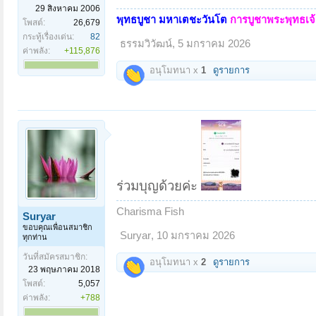
29 สิงหาคม 2006
พุทธบูชา มหาเตชะวันโต
การบูชาพระพุทธเจ้า
โพสต์:
26,679
กระทู้เรื่องเด่น:
82
ธรรมวิวัฒน์
,
5 มกราคม 2026
ค่าพลัง:
+115,876
อนุโมทนา x
1
ดูรายการ
ร่วมบุญด้วยค่ะ
Charisma Fish
Suryar
ขอบคุณเพื่อนสมาชิก
Suryar
,
10 มกราคม 2026
ทุกท่าน
วันที่สมัครสมาชิก:
อนุโมทนา x
2
ดูรายการ
23 พฤษภาคม 2018
โพสต์:
5,057
ค่าพลัง:
+788