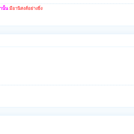
นั้น
มีอานิสงส์อย่างยิ่ง