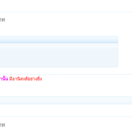
บาท
นั้น
มีอานิสงส์อย่างยิ่ง
บาท