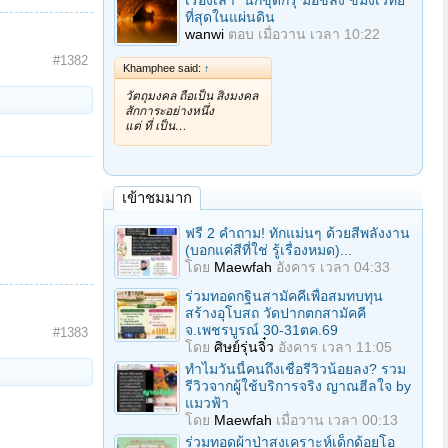
เรื่องเล่า "นักขุดกรุ"มือขลัง ขมังเวทย์
ที่สุดในแผ่นดิน
wanwi
ตอบ
เมื่อวาน เวลา 10:22
#1382
Khamphee said:
↑
วัตถุมงคล ถือเป็น สิ่งมงคล
สักการะอย่างหนึ่ง
แต่ ที่ เป็น…
เข้าชมมาก
ฟรี 2 คำถาม! ทักแม่นๆ ด้วยสีพลังงาน
(บอกแค่สีที่ใช่ รู้เรื่องหมด)...
โดย
Maewfah
อังคาร เวลา 04:33
ร่วมทอดกฐินสามัคคีเพื่อสมทบทุน
สร้างอุโบสถ วัดปากตกสามัคคี
จ.เพชรบูรณ์ 30-31ตค.69
#1383
โดย
ศิษย์รุ่นจิ๋ว
อังคาร เวลา 11:05
ทำไมวันนี้คนถึงเชื่อรีวิวน้อยลง? รวม
รีวิวจากผู้ใช้บริการจริง ญาณฮีลใจ by
แมวฟ้า
โดย
Maewfah
เมื่อวาน เวลา 00:13
ร่วมทอดผ้าป่าสงเคราะห์เด็กด้อยโอ