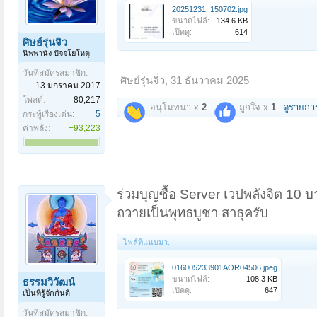
20251231_150702.jpg
ขนาดไฟล์:
134.6 KB
เปิดดู:
614
ศิษย์รุ่นจิ๋ว
นิพพานัง ปัจจโยโหตุ
วันที่สมัครสมาชิก:
ศิษย์รุ่นจิ๋ว
,
31 ธันวาคม 2025
13 มกราคม 2017
โพสต์:
80,217
อนุโมทนา x
2
ถูกใจ x
1
ดูรายกา
กระทู้เรื่องเด่น:
5
ค่าพลัง:
+93,223
ร่วมบุญซื้อ Server เวปพลังจิต 10 
ถวายเป็นพุทธบูชา สาธุครับ
ไฟล์ที่แนบมา:
016005233901AOR04506.jpeg
ขนาดไฟล์:
108.3 KB
ธรรมวิวัฒน์
เปิดดู:
647
เป็นที่รู้จักกันดี
วันที่สมัครสมาชิก: