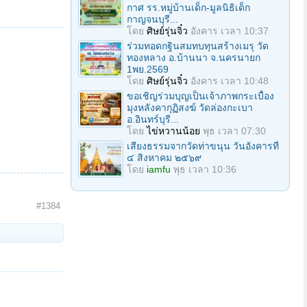
กาศ รร.หมู่บ้านเด็ก-มูลนิธิเด็ก
กาญจนบุรี...
โดย
ศิษย์รุ่นจิ๋ว
อังคาร เวลา 10:37
ร่วมทอดกฐินสมทบทุนสร้างเมรุ วัด
ทองหลาง อ.บ้านนา จ.นครนายก
1พย.2569
โดย
ศิษย์รุ่นจิ๋ว
อังคาร เวลา 10:48
ขอเชิญร่วมบุญเป็นเจ้าภาพกระเบื้อง
มุงหลังคากุฏิสงฆ์ วัดล่องกะเบา
อ.อินทร์บุรี...
โดย
ไข่หวานน้อย
พุธ เวลา 07:30
เสียงธรรมจากวัดท่าขนุน วันอังคารที่
๔ สิงหาคม ๒๕๖๙
โดย
iamfu
พุธ เวลา 10:36
#1384