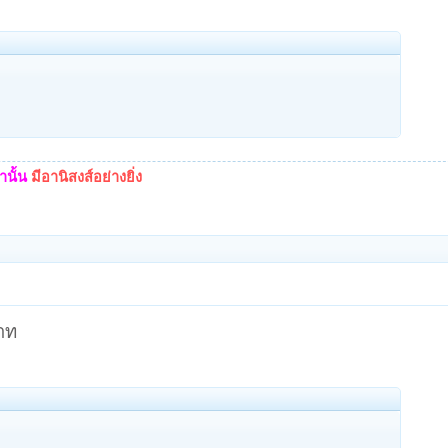
นั้น
มีอานิสงส์อย่างยิ่ง
บาท