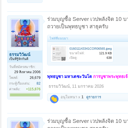
ร่วมบุญซื้อ Server เวปพลังจิต 10 
ถวายเป็นพุทธบูชา สาธุครับ
ไฟล์ที่แนบมา:
016011143341COR06565.jpeg
ขนาดไฟล์:
121.9 KB
ธรรมวิวัฒน์
เปิดดู:
638
เป็นที่รู้จักกันดี
วันที่สมัครสมาชิก:
29 สิงหาคม 2006
พุทธบูชา มหาเตชะวันโต
การบูชาพระพุทธเจ้า
โพสต์:
26,679
กระทู้เรื่องเด่น:
82
ธรรมวิวัฒน์
,
11 มกราคม 2026
ค่าพลัง:
+115,876
อนุโมทนา x
1
ดูรายการ
ร่วมบุญซื้อ Server เวปพลังจิต 10 