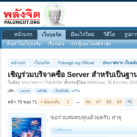
หน้าแรก
มีอะไรใหม่
วิดีโอ
รูปภา
เว็บบอร์ด
ค้นหาในเว็บบอร์ด
เรื่องเด่น
กระทู้และโพสต์ล่าสุด
หน้าแรก
เว็บบอร์ด
Palungjit.org Official
ประกาศจาก เว็บพลัง
เชิญร่วมบริจาคซื้อ Server สำหรับเป็นฐาน
หน้า 70 ของ 71
< ย้อนกลับ
1
←
66
67
68
69
70
71
ถัดไป >
ในห้อง '
ประกาศจาก เว็บพลังจิต
' ตั้งกระทู้โดย
WebSnow
,
30 ธันวาคม 201
แท็ก:
server
พลังจิต
เว็บพลังจิต
แก้ไข
ขอร่วมสมทบทุนด้วยครับ สาธุ
ไฟล์ที่แนบมา: