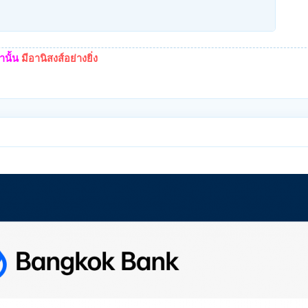
นั้น
มีอานิสงส์อย่างยิ่ง