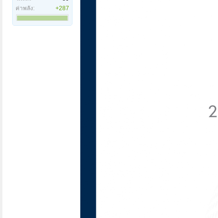
ค่าพลัง:
+287